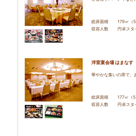
総床面積
179㎡（
収容人数
円卓スタ
洋室宴会場 はまなす
華やかな集いの席で、
総床面積
177㎡（
収容人数
円卓スタ