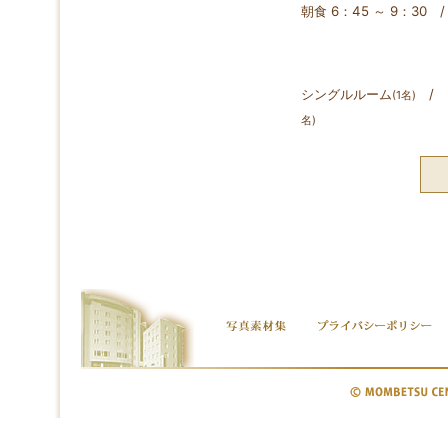
朝食 6：45 ～ 9：30 /
シングルルーム
/ 
(1名)
名)